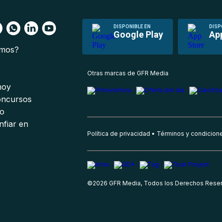
DISPONIBLE EN
DISP
Google Play
Ap
omos?
s
Otras marcas de GFR Media
 hoy
oncursos
io
nfiar en
Política de privacidad
Términos y condicion
©
2026
GFR Media, Todos los Derechos Rese