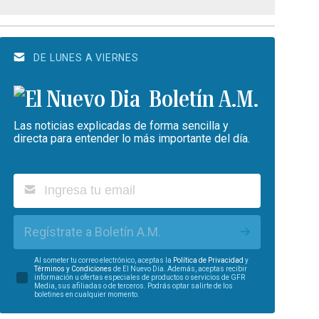
DE LUNES A VIERNES
Boletín A.M.
Las noticias explicadas de forma sencilla y
directa para entender lo más importante del día.
Regístrate a Boletín A.M.
Al someter tu correo electrónico, aceptas la
Política de Privacidad
y
Términos y Condiciones
de El Nuevo Día. Además, aceptas recibir
información u ofertas especiales de productos o servicios de GFR
Media, sus afiliadas o de terceros. Podrás optar salirte de los
boletines en cualquier momento.