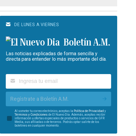
DE LUNES A VIERNES
Boletín A.M.
Las noticias explicadas de forma sencilla y
directa para entender lo más importante del día.
Regístrate a Boletín A.M.
Al someter tu correo electrónico, aceptas la
Política de Privacidad
y
Términos y Condiciones
de El Nuevo Día. Además, aceptas recibir
información u ofertas especiales de productos o servicios de GFR
Media, sus afiliadas o de terceros. Podrás optar salirte de los
boletines en cualquier momento.