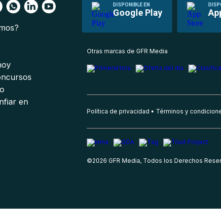
DISPONIBLE EN
DISP
Google Play
Ap
omos?
s
Otras marcas de GFR Media
 hoy
oncursos
io
nfiar en
Política de privacidad
Términos y condicion
©
2026
GFR Media, Todos los Derechos Rese