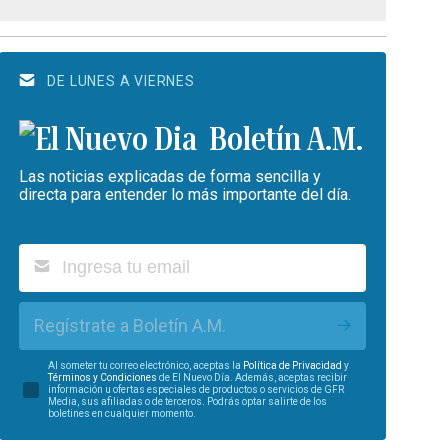
DE LUNES A VIERNES
Boletín A.M.
Las noticias explicadas de forma sencilla y
directa para entender lo más importante del día.
Regístrate a Boletín A.M.
Al someter tu correo electrónico, aceptas la
Política de Privacidad
y
Términos y Condiciones
de El Nuevo Día. Además, aceptas recibir
información u ofertas especiales de productos o servicios de GFR
Media, sus afiliadas o de terceros. Podrás optar salirte de los
boletines en cualquier momento.