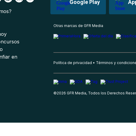
Google Play
Ap
omos?
s
Otras marcas de GFR Media
 hoy
oncursos
io
nfiar en
Política de privacidad
Términos y condicion
©
2026
GFR Media, Todos los Derechos Rese