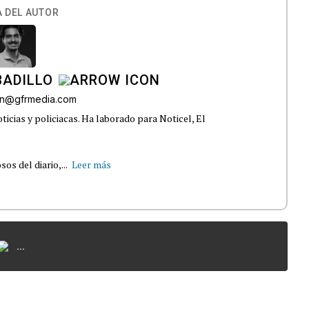
 DEL AUTOR
BADILLO
lon@gfrmedia.com
ticias y policiacas. Ha laborado para Noticel, El
s del diario,...
Leer más
...