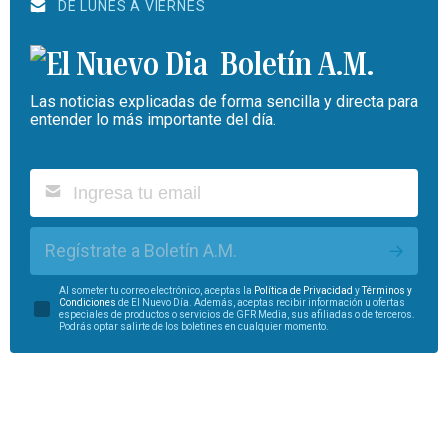
DE LUNES A VIERNES
Boletín A.M.
Las noticias explicadas de forma sencilla y directa para
entender lo más importante del día.
Regístrate a Boletín A.M.
Al someter tu correo electrónico, aceptas la
Política de Privacidad
y
Términos y
Condiciones
de El Nuevo Día. Además, aceptas recibir información u ofertas
especiales de productos o servicios de GFR Media, sus afiliadas o de terceros.
Podrás optar salirte de los boletines en cualquier momento.