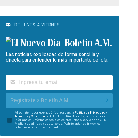
DE LUNES A VIERNES
Boletín A.M.
Las noticias explicadas de forma sencilla y
directa para entender lo más importante del día.
Regístrate a Boletín A.M.
Al someter tu correo electrónico, aceptas la
Política de Privacidad
y
Términos y Condiciones
de El Nuevo Día. Además, aceptas recibir
información u ofertas especiales de productos o servicios de GFR
Media, sus afiliadas o de terceros. Podrás optar salirte de los
boletines en cualquier momento.