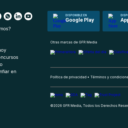
DISPONIBLE EN
DISP
Google Play
Ap
omos?
s
Otras marcas de GFR Media
 hoy
oncursos
io
nfiar en
Política de privacidad
Términos y condicion
©
2026
GFR Media, Todos los Derechos Rese