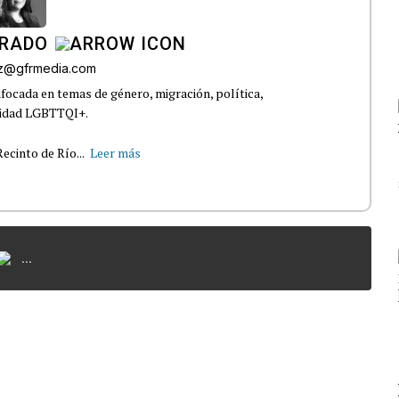
IRADO
az@gfrmedia.com
nfocada en temas de género, migración, política,
nidad LGBTTQI+.
ecinto de Río...
Leer más
...