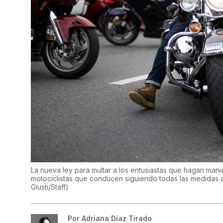
La nueva ley para multar a los entusiastas que hagan mani
motociclistas que conducen siguiendo todas las medidas
Giusti/Staff
)
Por
Adriana Díaz Tirado