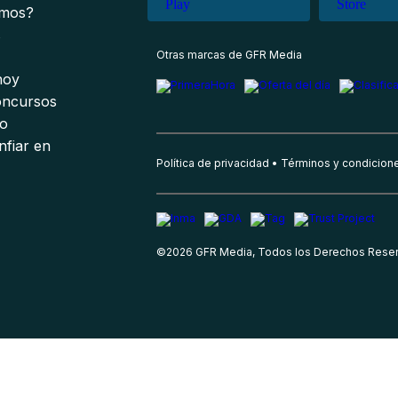
omos?
s
Otras marcas de GFR Media
 hoy
oncursos
io
nfiar en
Política de privacidad
Términos y condicion
©
2026
GFR Media, Todos los Derechos Rese