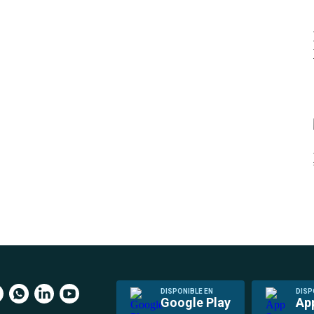
DISPONIBLE EN
DISP
Google Play
Ap