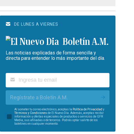
DE LUNES A VIERNES
Boletín A.M.
Las noticias explicadas de forma sencilla y
directa para entender lo más importante del día.
Regístrate a Boletín A.M.
Al someter tu correo electrónico, aceptas la
Política de Privacidad
y
Términos y Condiciones
de El Nuevo Día. Además, aceptas recibir
información u ofertas especiales de productos o servicios de GFR
Media, sus afiliadas o de terceros. Podrás optar salirte de los
boletines en cualquier momento.