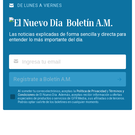
DE LUNES A VIERNES
Boletín A.M.
Las noticias explicadas de forma sencilla y directa para
entender lo más importante del día.
Regístrate a Boletín A.M.
Al someter tu correo electrónico, aceptas la
Política de Privacidad
y
Términos y
Condiciones
de El Nuevo Día. Además, aceptas recibir información u ofertas
especiales de productos o servicios de GFR Media, sus afiliadas o de terceros.
Podrás optar salirte de los boletines en cualquier momento.