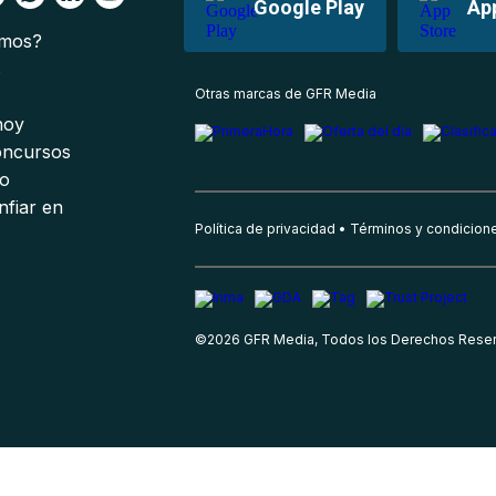
Google Play
Ap
omos?
s
Otras marcas de GFR Media
 hoy
oncursos
io
nfiar en
Política de privacidad
Términos y condicion
©
2026
GFR Media, Todos los Derechos Rese