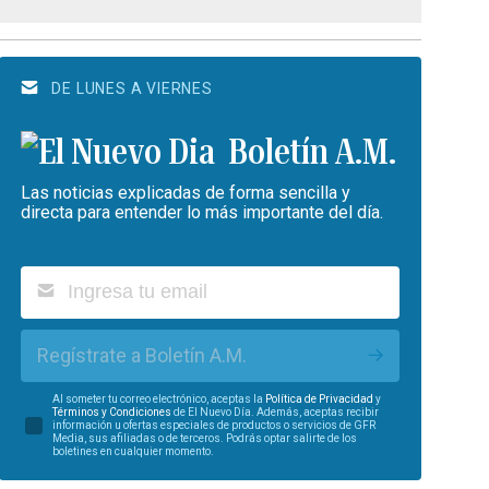
DE LUNES A VIERNES
Boletín A.M.
Las noticias explicadas de forma sencilla y
directa para entender lo más importante del día.
Regístrate a Boletín A.M.
Al someter tu correo electrónico, aceptas la
Política de Privacidad
y
Términos y Condiciones
de El Nuevo Día. Además, aceptas recibir
información u ofertas especiales de productos o servicios de GFR
Media, sus afiliadas o de terceros. Podrás optar salirte de los
boletines en cualquier momento.