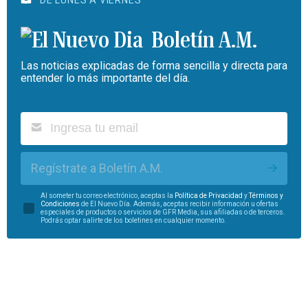
Boletín A.M.
Las noticias explicadas de forma sencilla y directa para
entender lo más importante del día.
Regístrate a Boletín A.M.
Al someter tu correo electrónico, aceptas la
Política de Privacidad
y
Términos y
Condiciones
de El Nuevo Día. Además, aceptas recibir información u ofertas
especiales de productos o servicios de GFR Media, sus afiliadas o de terceros.
Podrás optar salirte de los boletines en cualquier momento.