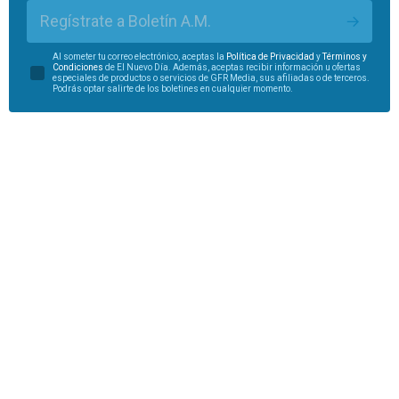
Regístrate a Boletín A.M.
Al someter tu correo electrónico, aceptas la
Política de Privacidad
y
Términos y
Condiciones
de El Nuevo Día. Además, aceptas recibir información u ofertas
especiales de productos o servicios de GFR Media, sus afiliadas o de terceros.
Podrás optar salirte de los boletines en cualquier momento.