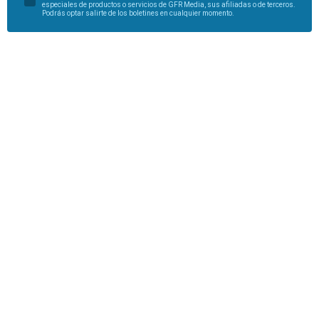
especiales de productos o servicios de GFR Media, sus afiliadas o de terceros.
Podrás optar salirte de los boletines en cualquier momento.