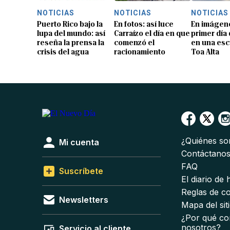
NOTICIAS
NOTICIAS
NOTICIAS
Puerto Rico bajo la
En fotos: así luce
En imágene
lupa del mundo: así
Carraízo el día en que
primer día
reseña la prensa la
comenzó el
en una esc
crisis del agua
racionamiento
Toa Alta
¿Quiénes s
Mi cuenta
Contáctano
FAQ
Suscríbete
El diario de
Reglas de c
Newsletters
Mapa del sit
¿Por qué co
nosotros?
Servicio al cliente