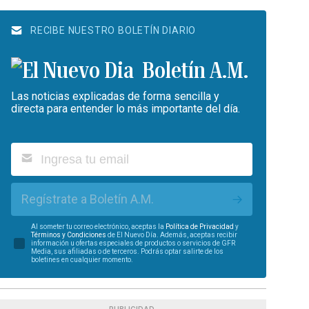
RECIBE NUESTRO BOLETÍN DIARIO
Boletín A.M.
Las noticias explicadas de forma sencilla y
directa para entender lo más importante del día.
Regístrate a Boletín A.M.
Al someter tu correo electrónico, aceptas la
Política de Privacidad
y
Términos y Condiciones
de El Nuevo Día. Además, aceptas recibir
información u ofertas especiales de productos o servicios de GFR
Media, sus afiliadas o de terceros. Podrás optar salirte de los
boletines en cualquier momento.