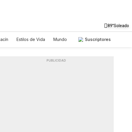
89°
Soleado
acín
Estilos de Vida
Mundo
Suscriptores
egos
Lotería
Vídeos
Fotos
PUBLICIDAD