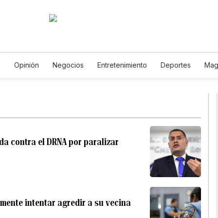
s
Opinión
Negocios
Entretenimiento
Deportes
Mag
ncia y Ambiente
Gastronomía
De Viaje
Tecnología
Ju
Horóscopos
Newsletters
Feriados
Especiales
da contra el DRNA por paralizar
ente intentar agredir a su vecina