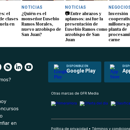
NOTICIAS
NOTICIAS
NEGOCIO
s: el
¿Quién es el
📷 Entre abrazos y
Inversión
 de clases
monseñor Eusebio
aplausos: así fue la
cooperativ
uela en
Ramos Morales,
presentación de
millones p
nuevo arzobispo de
Eusebio Ramos como
planta de
San Juan?
arzobispo de San
procesami
Juan
carne
DISPONIBLE EN
DISP
Google Play
Ap
omos?
s
Otras marcas de GFR Media
 hoy
oncursos
io
nfiar en
Política de privacidad
Términos y condicion