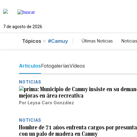
7 de agosto de 2026
Tópicos
#Camuy
Últimas Noticias
Noticia
Estados Unidos
Cie
English
Podcasts
Artículos
Fotogalerías
Vídeos
NOTICIAS
Municipio de Camuy insiste en su deman
mejoras en área recreativa
Por
Leysa Caro González
NOTICIAS
Hombre de 71 años enfrenta cargos por presuntam
con un palo de madera en Camuy