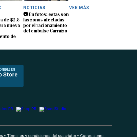
S
NOTICIAS
VER MÁS
📷 En fotos: estas son
a de $2.8
las zonas afectadas
ara nueva
por el racionamiento
del embalse Carraízo
ento de
ONIBLE EN
p Store
es
Términos y condiciones del suscriptor
Correcciones