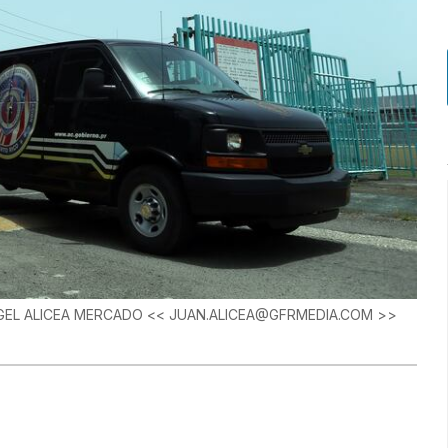
N ANGEL ALICEA MERCADO << JUAN.ALICEA@GFRMEDIA.COM >>