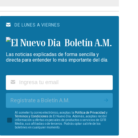
DE LUNES A VIERNES
Boletín A.M.
Las noticias explicadas de forma sencilla y
directa para entender lo más importante del día.
Regístrate a Boletín A.M.
Al someter tu correo electrónico, aceptas la
Política de Privacidad
y
Términos y Condiciones
de El Nuevo Día. Además, aceptas recibir
información u ofertas especiales de productos o servicios de GFR
Media, sus afiliadas o de terceros. Podrás optar salirte de los
boletines en cualquier momento.