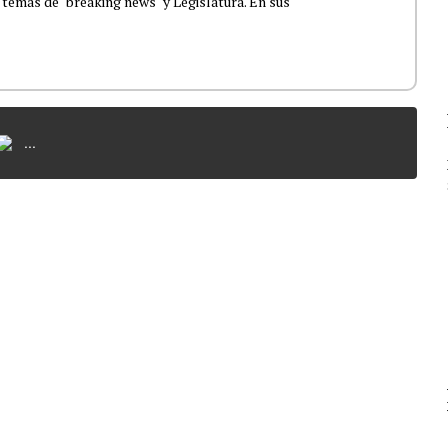
 temas de "breaking news" y Legislatura. En sus
...