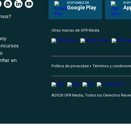
DISPONIBLE EN
DISP
Google Play
Ap
omos?
s
Otras marcas de GFR Media
 hoy
oncursos
io
nfiar en
Política de privacidad
Términos y condicion
©
2026
GFR Media, Todos los Derechos Rese