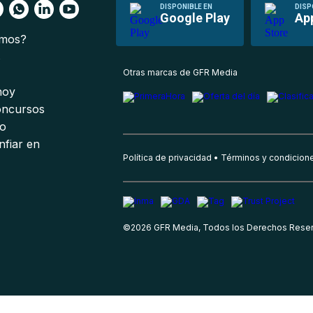
DISPONIBLE EN
DISP
Google Play
Ap
omos?
s
Otras marcas de GFR Media
 hoy
oncursos
io
nfiar en
Política de privacidad
Términos y condicion
©
2026
GFR Media, Todos los Derechos Rese