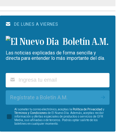
DE LUNES A VIERNES
Boletín A.M.
Las noticias explicadas de forma sencilla y
directa para entender lo más importante del día.
Regístrate a Boletín A.M.
Al someter tu correo electrónico, aceptas la
Política de Privacidad
y
Términos y Condiciones
de El Nuevo Día. Además, aceptas recibir
información u ofertas especiales de productos o servicios de GFR
Media, sus afiliadas o de terceros. Podrás optar salirte de los
boletines en cualquier momento.