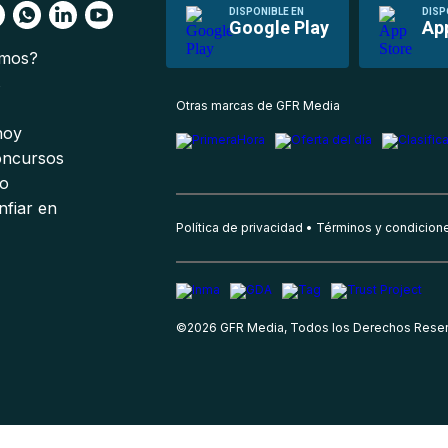
DISPONIBLE EN
DISP
Google Play
Ap
omos?
s
Otras marcas de GFR Media
 hoy
oncursos
io
nfiar en
Política de privacidad
Términos y condicion
©
2026
GFR Media, Todos los Derechos Rese