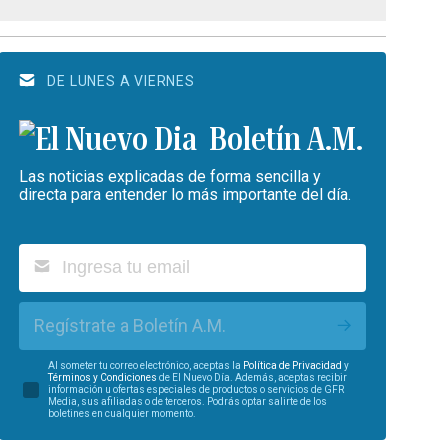
DE LUNES A VIERNES
Boletín A.M.
Las noticias explicadas de forma sencilla y
directa para entender lo más importante del día.
Regístrate a Boletín A.M.
Al someter tu correo electrónico, aceptas la
Política de Privacidad
y
Términos y Condiciones
de El Nuevo Día. Además, aceptas recibir
información u ofertas especiales de productos o servicios de GFR
Media, sus afiliadas o de terceros. Podrás optar salirte de los
boletines en cualquier momento.