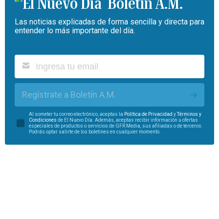
Boletín A.M.
Las noticias explicadas de forma sencilla y directa para
entender lo más importante del día.
Regístrate a Boletín A.M.
Al someter tu correo electrónico, aceptas la
Política de Privacidad
y
Términos y
Condiciones
de El Nuevo Día. Además, aceptas recibir información u ofertas
especiales de productos o servicios de GFR Media, sus afiliadas o de terceros.
Podrás optar salirte de los boletines en cualquier momento.