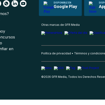
DISPONIBLE EN
DISP
Google Play
Ap
omos?
s
Otras marcas de GFR Media
 hoy
oncursos
io
nfiar en
Política de privacidad
Términos y condicion
©
2026
GFR Media, Todos los Derechos Rese