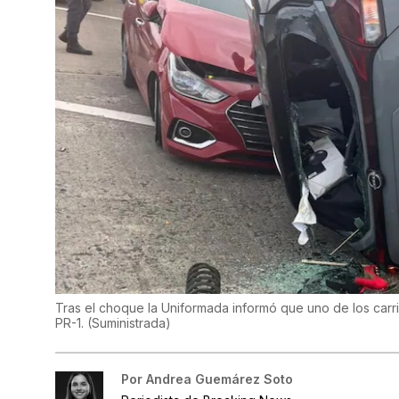
Tras el choque la Uniformada informó que uno de los carril
PR-1.
(
Suministrada
)
Por
Andrea Guemárez Soto