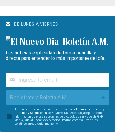
DE LUNES A VIERNES
Boletín A.M.
Las noticias explicadas de forma sencilla y
directa para entender lo más importante del día.
Regístrate a Boletín A.M.
Al someter tu correo electrónico, aceptas la
Política de Privacidad
y
Términos y Condiciones
de El Nuevo Día. Además, aceptas recibir
información u ofertas especiales de productos o servicios de GFR
Media, sus afiliadas o de terceros. Podrás optar salirte de los
boletines en cualquier momento.