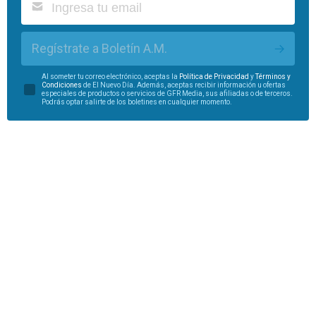
Regístrate a Boletín A.M.
Al someter tu correo electrónico, aceptas la
Política de Privacidad
y
Términos y
Condiciones
de El Nuevo Día. Además, aceptas recibir información u ofertas
especiales de productos o servicios de GFR Media, sus afiliadas o de terceros.
Podrás optar salirte de los boletines en cualquier momento.