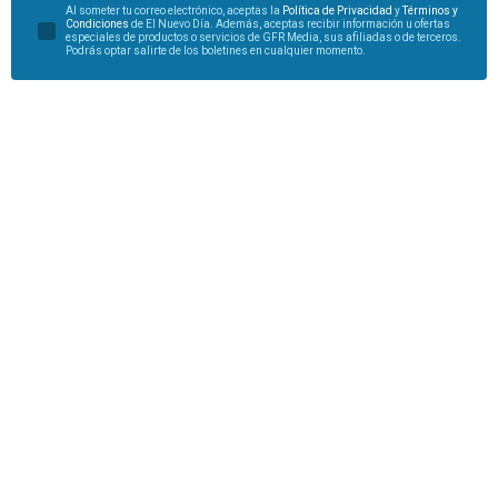
Al someter tu correo electrónico, aceptas la
Política de Privacidad
y
Términos y
Condiciones
de El Nuevo Día. Además, aceptas recibir información u ofertas
especiales de productos o servicios de GFR Media, sus afiliadas o de terceros.
Podrás optar salirte de los boletines en cualquier momento.