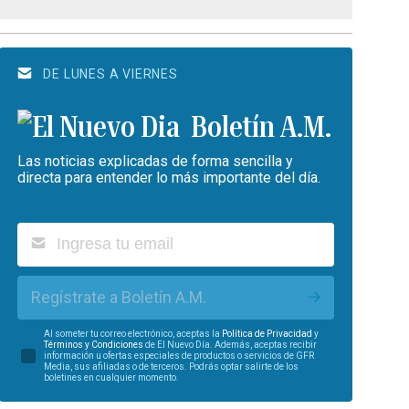
DE LUNES A VIERNES
Boletín A.M.
Las noticias explicadas de forma sencilla y
directa para entender lo más importante del día.
Regístrate a Boletín A.M.
Al someter tu correo electrónico, aceptas la
Política de Privacidad
y
Términos y Condiciones
de El Nuevo Día. Además, aceptas recibir
información u ofertas especiales de productos o servicios de GFR
Media, sus afiliadas o de terceros. Podrás optar salirte de los
boletines en cualquier momento.