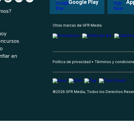
Google Play
Ap
omos?
s
Otras marcas de GFR Media
 hoy
oncursos
io
nfiar en
Política de privacidad
Términos y condicion
©
2026
GFR Media, Todos los Derechos Rese