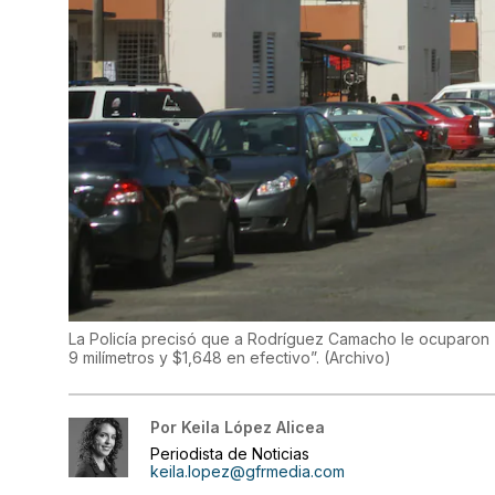
La Policía precisó que a Rodríguez Camacho le ocuparon “
9 milímetros y $1,648 en efectivo”.
(
Archivo
)
Por
Keila López Alicea
Periodista de Noticias
keila.lopez@gfrmedia.com