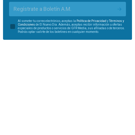
Regístrate a Boletín A.M.
Al someter tu correo electrónico, aceptas la
Política de Privacidad
y
Términos y
Condiciones
de El Nuevo Día. Además, aceptas recibir información u ofertas
especiales de productos o servicios de GFR Media, sus afiliadas o de terceros.
Podrás optar salirte de los boletines en cualquier momento.