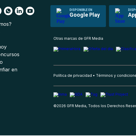
DISPONIBLE EN
DISP
Google Play
Ap
omos?
s
Otras marcas de GFR Media
 hoy
oncursos
io
nfiar en
Política de privacidad
Términos y condicion
©
2026
GFR Media, Todos los Derechos Rese