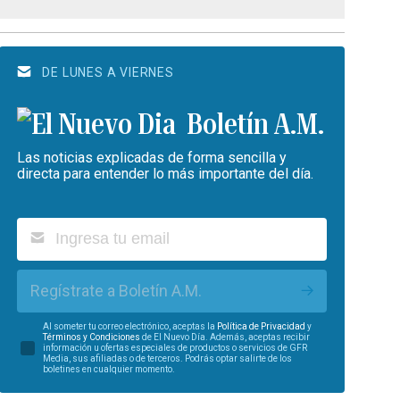
DE LUNES A VIERNES
Boletín A.M.
Las noticias explicadas de forma sencilla y
directa para entender lo más importante del día.
Regístrate a Boletín A.M.
Al someter tu correo electrónico, aceptas la
Política de Privacidad
y
Términos y Condiciones
de El Nuevo Día. Además, aceptas recibir
información u ofertas especiales de productos o servicios de GFR
Media, sus afiliadas o de terceros. Podrás optar salirte de los
boletines en cualquier momento.