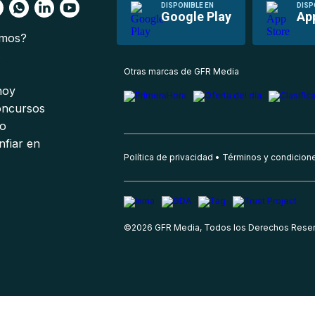
DISPONIBLE EN
DISP
Google Play
Ap
omos?
s
Otras marcas de GFR Media
 hoy
oncursos
io
nfiar en
Política de privacidad
Términos y condicion
©
2026
GFR Media, Todos los Derechos Rese