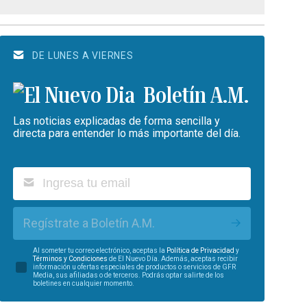
DE LUNES A VIERNES
Boletín A.M.
Las noticias explicadas de forma sencilla y
directa para entender lo más importante del día.
Regístrate a Boletín A.M.
Al someter tu correo electrónico, aceptas la
Política de Privacidad
y
Términos y Condiciones
de El Nuevo Día. Además, aceptas recibir
información u ofertas especiales de productos o servicios de GFR
Media, sus afiliadas o de terceros. Podrás optar salirte de los
boletines en cualquier momento.