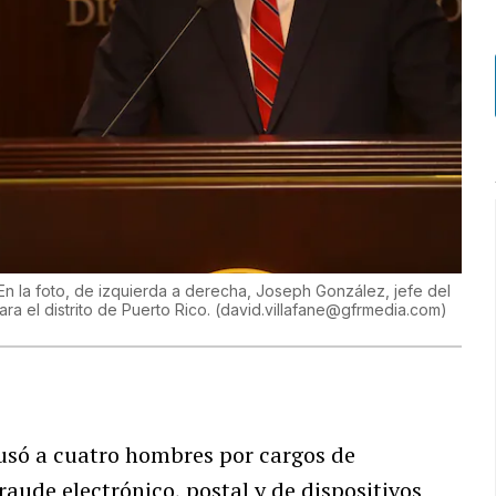
En la foto, de izquierda a derecha, Joseph González, jefe del
ra el distrito de Puerto Rico.
(
david.villafane@gfrmedia.com
)
usó
a cuatro hombres por cargos de
aude electrónico, postal y de dispositivos