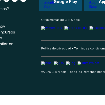
Google Play
Ap
omos?
s
Otras marcas de GFR Media
 hoy
oncursos
io
nfiar en
Política de privacidad
Términos y condicion
©
2026
GFR Media, Todos los Derechos Rese