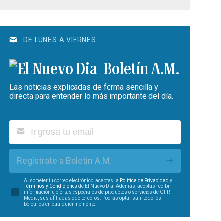
DE LUNES A VIERNES
Boletín A.M.
Las noticias explicadas de forma sencilla y
directa para entender lo más importante del día.
Regístrate a Boletín A.M.
Al someter tu correo electrónico, aceptas la
Política de Privacidad
y
Términos y Condiciones
de El Nuevo Día. Además, aceptas recibir
información u ofertas especiales de productos o servicios de GFR
Media, sus afiliadas o de terceros. Podrás optar salirte de los
boletines en cualquier momento.