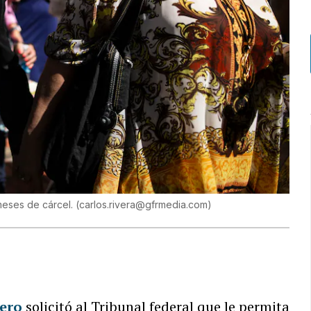
meses de cárcel.
(
carlos.rivera@gfrmedia.com
)
tero
solicitó al Tribunal federal que le permita