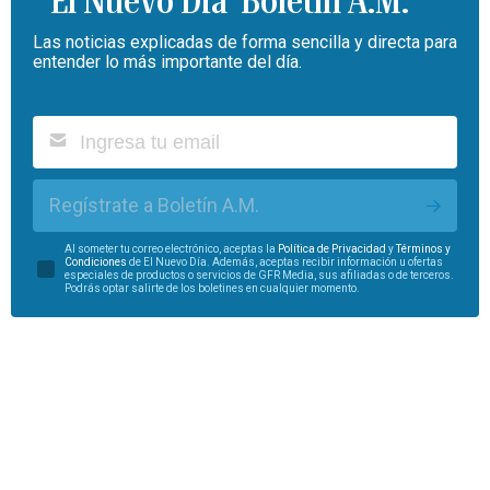
Boletín A.M.
Las noticias explicadas de forma sencilla y directa para
entender lo más importante del día.
Regístrate a Boletín A.M.
Al someter tu correo electrónico, aceptas la
Política de Privacidad
y
Términos y
Condiciones
de El Nuevo Día. Además, aceptas recibir información u ofertas
especiales de productos o servicios de GFR Media, sus afiliadas o de terceros.
Podrás optar salirte de los boletines en cualquier momento.