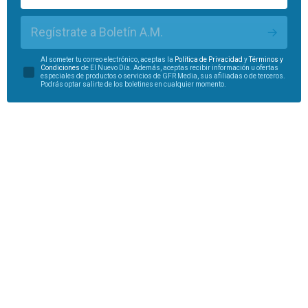
Regístrate a Boletín A.M.
Al someter tu correo electrónico, aceptas la
Política de Privacidad
y
Términos y
Condiciones
de El Nuevo Día. Además, aceptas recibir información u ofertas
especiales de productos o servicios de GFR Media, sus afiliadas o de terceros.
Podrás optar salirte de los boletines en cualquier momento.