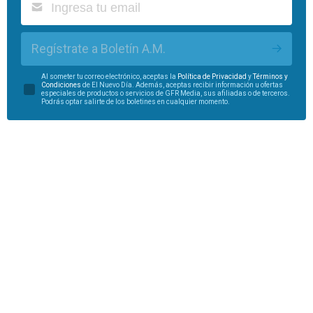
Regístrate a Boletín A.M.
Al someter tu correo electrónico, aceptas la
Política de Privacidad
y
Términos y
Condiciones
de El Nuevo Día. Además, aceptas recibir información u ofertas
especiales de productos o servicios de GFR Media, sus afiliadas o de terceros.
Podrás optar salirte de los boletines en cualquier momento.