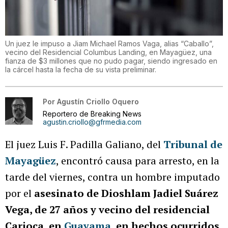
Un juez le impuso a Jiam Michael Ramos Vaga, alias “Caballo”,
vecino del Residencial Columbus Landing, en Mayagüez, una
fianza de $3 millones que no pudo pagar, siendo ingresado en
la cárcel hasta la fecha de su vista preliminar.
Por
Agustín Criollo Oquero
Reportero de Breaking News
agustin.criollo@gfrmedia.com
El juez Luis F. Padilla Galiano, del
Tribunal de
Mayagüez
, encontró causa para arresto, en la
tarde del viernes, contra un hombre imputado
por el
asesinato de Dioshlam Jadiel Suárez
Vega, de 27 años y vecino del residencial
Carioca, en
Guayama
, en hechos ocurridos