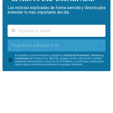
Las noticias explicadas de forma sencilla y directa para
entender lo más importante del día.
Regístrate a Boletín A.M.
Al someter tu correo electrónico, aceptas la
Política de Privacidad
y
Términos y
Condiciones
de El Nuevo Día. Además, aceptas recibir información u ofertas
especiales de productos o servicios de GFR Media, sus afiliadas o de terceros.
Podrás optar salirte de los boletines en cualquier momento.