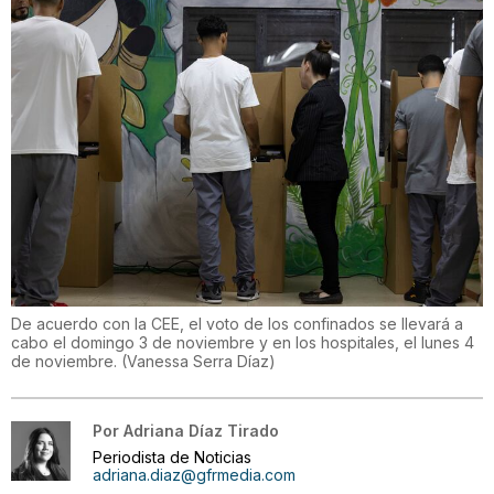
De acuerdo con la CEE, el voto de los confinados se llevará a
cabo el domingo 3 de noviembre y en los hospitales, el lunes 4
de noviembre.
(
Vanessa Serra Díaz
)
Por
Adriana Díaz Tirado
Periodista de Noticias
adriana.diaz@gfrmedia.com