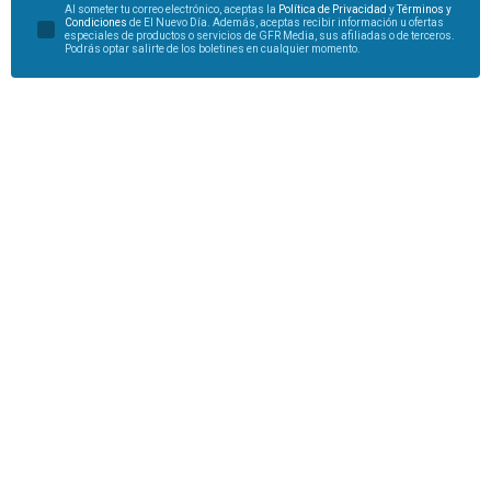
Al someter tu correo electrónico, aceptas la
Política de Privacidad
y
Términos y
Condiciones
de El Nuevo Día. Además, aceptas recibir información u ofertas
especiales de productos o servicios de GFR Media, sus afiliadas o de terceros.
Podrás optar salirte de los boletines en cualquier momento.