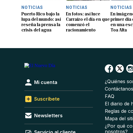
NOTICIAS
NOTICIAS
NOTICIAS
Puerto Rico bajo la
En fotos: así luce
En imágene
lupa del mundo: así
Carraízo el día en que
primer día
reseña la prensa la
comenzó el
en una esc
crisis del agua
racionamiento
Toa Alta
¿Quiénes s
Mi cuenta
Contáctano
FAQ
Suscríbete
El diario de
Reglas de c
Newsletters
Mapa del sit
¿Por qué co
nosotros?
Servicio al cliente