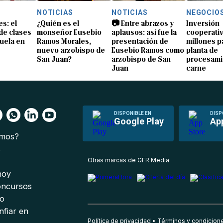
NOTICIAS
NOTICIAS
NEGOCIO
s: el
¿Quién es el
📷 Entre abrazos y
Inversión
 de clases
monseñor Eusebio
aplausos: así fue la
cooperativ
uela en
Ramos Morales,
presentación de
millones p
nuevo arzobispo de
Eusebio Ramos como
planta de
San Juan?
arzobispo de San
procesami
Juan
carne
DISPONIBLE EN
DISP
Google Play
Ap
omos?
s
Otras marcas de GFR Media
 hoy
oncursos
io
nfiar en
Política de privacidad
Términos y condicion