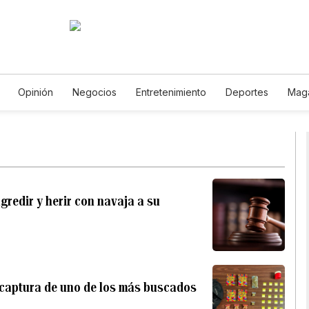
Opinión
Negocios
Entretenimiento
Deportes
Mag
ncia y Ambiente
Gastronomía
De Viaje
Tecnología
Ju
Horóscopos
Newsletters
Feriados
Especiales
redir y herir con navaja a su
 captura de uno de los más buscados