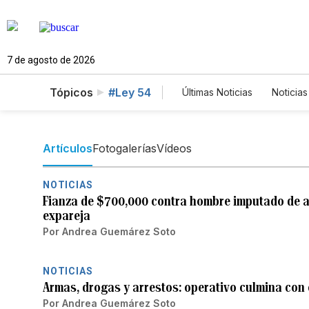
7 de agosto de 2026
Tópicos
#Ley 54
Últimas Noticias
Noticias
Estados Unidos
Cie
English
Podcasts
Artículos
Fotogalerías
Vídeos
NOTICIAS
Fianza de $700,000 contra hombre imputado de ag
expareja
Por
Andrea Guemárez Soto
NOTICIAS
Armas, drogas y arrestos: operativo culmina con
Por
Andrea Guemárez Soto