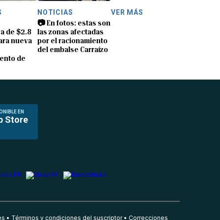
S
NOTICIAS
VER MÁS
📷 En fotos: estas son
a de $2.8
las zonas afectadas
ara nueva
por el racionamiento
del embalse Carraízo
ento de
ONIBLE EN
p Store
es
Términos y condiciones del suscriptor
Correcciones