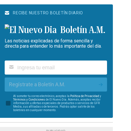
RECIBE NUESTRO BOLETÍN DIARIO
Boletín A.M.
Las noticias explicadas de forma sencilla y
directa para entender lo más importante del día.
Regístrate a Boletín A.M.
Al someter tu correo electrónico, aceptas la
Política de Privacidad
y
Términos y Condiciones
de El Nuevo Día. Además, aceptas recibir
información u ofertas especiales de productos o servicios de GFR
Media, sus afiliadas o de terceros. Podrás optar salirte de los
boletines en cualquier momento.