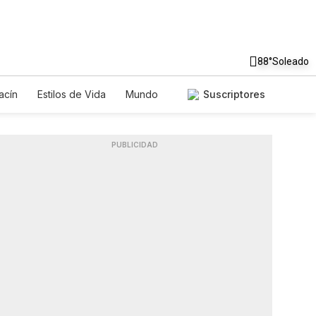
88°
Soleado
acín
Estilos de Vida
Mundo
Suscriptores
egos
Lotería
Vídeos
Fotos
PUBLICIDAD