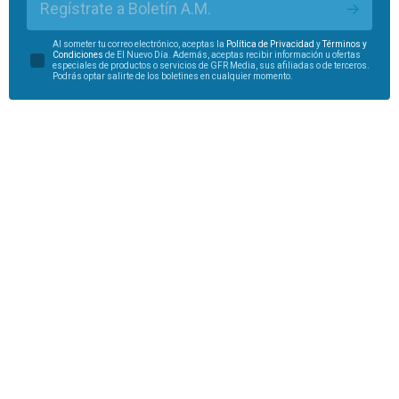
Regístrate a Boletín A.M.
Al someter tu correo electrónico, aceptas la
Política de Privacidad
y
Términos y
Condiciones
de El Nuevo Día. Además, aceptas recibir información u ofertas
especiales de productos o servicios de GFR Media, sus afiliadas o de terceros.
Podrás optar salirte de los boletines en cualquier momento.