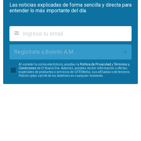
Las noticias explicadas de forma sencilla y directa para
entender lo más importante del día.
Regístrate a Boletín A.M.
Al someter tu correo electrónico, aceptas la
Política de Privacidad
y
Términos y
Condiciones
de El Nuevo Día. Además, aceptas recibir información u ofertas
especiales de productos o servicios de GFR Media, sus afiliadas o de terceros.
Podrás optar salirte de los boletines en cualquier momento.