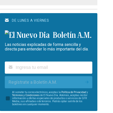
DE LUNES A VIERNES
Boletín A.M.
Las noticias explicadas de forma sencilla y
directa para entender lo más importante del día.
Regístrate a Boletín A.M.
Al someter tu correo electrónico, aceptas la
Política de Privacidad
y
Términos y Condiciones
de El Nuevo Día. Además, aceptas recibir
información u ofertas especiales de productos o servicios de GFR
Media, sus afiliadas o de terceros. Podrás optar salirte de los
boletines en cualquier momento.