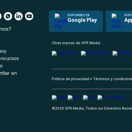
DISPONIBLE EN
DISP
Google Play
Ap
omos?
s
Otras marcas de GFR Media
 hoy
oncursos
io
nfiar en
Política de privacidad
Términos y condicion
©
2026
GFR Media, Todos los Derechos Rese