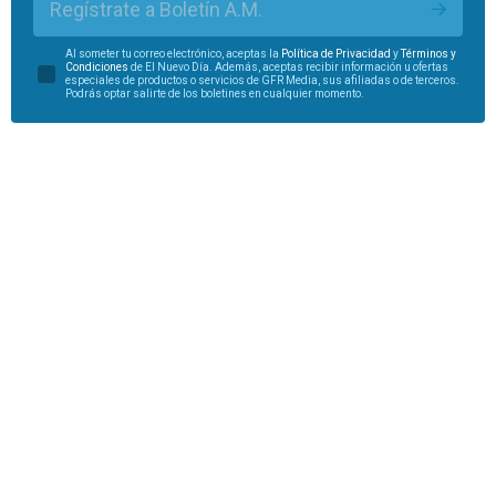
Regístrate a Boletín A.M.
Al someter tu correo electrónico, aceptas la
Política de Privacidad
y
Términos y
Condiciones
de El Nuevo Día. Además, aceptas recibir información u ofertas
especiales de productos o servicios de GFR Media, sus afiliadas o de terceros.
Podrás optar salirte de los boletines en cualquier momento.