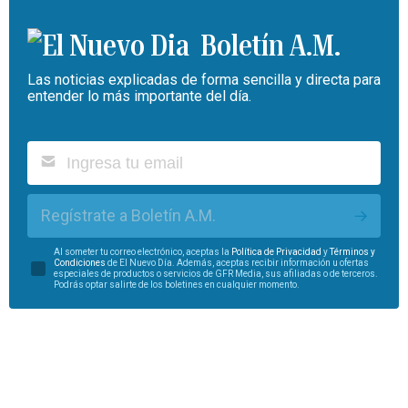
Boletín A.M.
Las noticias explicadas de forma sencilla y directa para
entender lo más importante del día.
Regístrate a Boletín A.M.
Al someter tu correo electrónico, aceptas la
Política de Privacidad
y
Términos y
Condiciones
de El Nuevo Día. Además, aceptas recibir información u ofertas
especiales de productos o servicios de GFR Media, sus afiliadas o de terceros.
Podrás optar salirte de los boletines en cualquier momento.