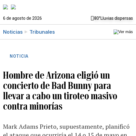
6 de agosto de 2026
80°
Lluvias dispersas
Noticias
Tribunales
NOTICIA
Hombre de Arizona eligió un
concierto de Bad Bunny para
llevar a cabo un tiroteo masivo
contra minorías
Mark Adams Prieto, supuestamente, planificó
el ataque que ocurriría el 14 o 15 de mayo en