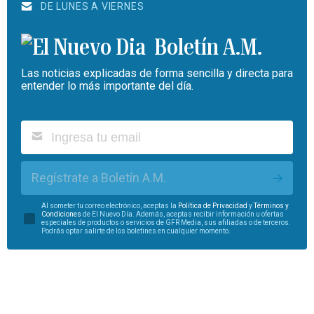
DE LUNES A VIERNES
Boletín A.M.
Las noticias explicadas de forma sencilla y directa para
entender lo más importante del día.
Regístrate a Boletín A.M.
Al someter tu correo electrónico, aceptas la
Política de Privacidad
y
Términos y
Condiciones
de El Nuevo Día. Además, aceptas recibir información u ofertas
especiales de productos o servicios de GFR Media, sus afiliadas o de terceros.
Podrás optar salirte de los boletines en cualquier momento.