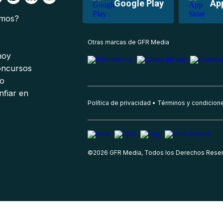
Google Play
Ap
omos?
s
Otras marcas de GFR Media
 hoy
oncursos
io
nfiar en
Política de privacidad
Términos y condicion
©
2026
GFR Media, Todos los Derechos Rese