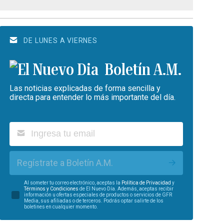
DE LUNES A VIERNES
Boletín A.M.
Las noticias explicadas de forma sencilla y
directa para entender lo más importante del día.
Regístrate a Boletín A.M.
Al someter tu correo electrónico, aceptas la
Política de Privacidad
y
Términos y Condiciones
de El Nuevo Día. Además, aceptas recibir
información u ofertas especiales de productos o servicios de GFR
Media, sus afiliadas o de terceros. Podrás optar salirte de los
boletines en cualquier momento.