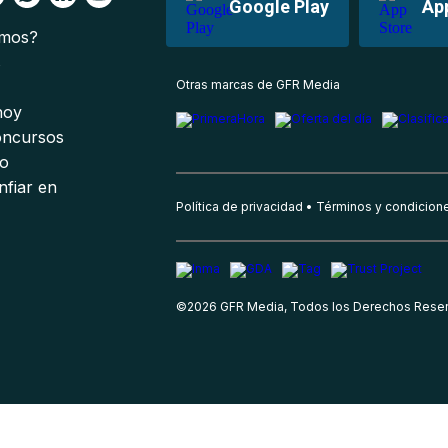
Google Play
Ap
omos?
s
Otras marcas de GFR Media
 hoy
oncursos
io
nfiar en
Política de privacidad
Términos y condicion
©
2026
GFR Media, Todos los Derechos Rese