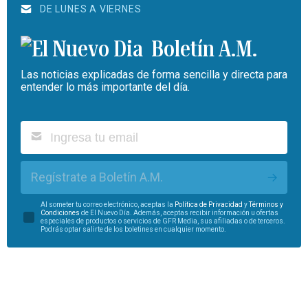
DE LUNES A VIERNES
Boletín A.M.
Las noticias explicadas de forma sencilla y directa para
entender lo más importante del día.
Regístrate a Boletín A.M.
Al someter tu correo electrónico, aceptas la
Política de Privacidad
y
Términos y
Condiciones
de El Nuevo Día. Además, aceptas recibir información u ofertas
especiales de productos o servicios de GFR Media, sus afiliadas o de terceros.
Podrás optar salirte de los boletines en cualquier momento.