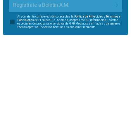
Regístrate a Boletín A.M.
Al someter tu correo electrónico, aceptas la
Política de Privacidad
y
Términos y
Condiciones
de El Nuevo Día. Además, aceptas recibir información u ofertas
especiales de productos o servicios de GFR Media, sus afiliadas o de terceros.
Podrás optar salirte de los boletines en cualquier momento.