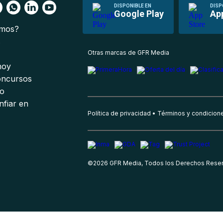
DISPONIBLE EN
DISP
Google Play
Ap
omos?
s
Otras marcas de GFR Media
 hoy
oncursos
io
nfiar en
Política de privacidad
Términos y condicion
©
2026
GFR Media, Todos los Derechos Rese