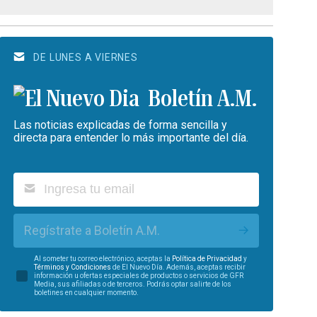
DE LUNES A VIERNES
Boletín A.M.
Las noticias explicadas de forma sencilla y
directa para entender lo más importante del día.
Regístrate a Boletín A.M.
Al someter tu correo electrónico, aceptas la
Política de Privacidad
y
Términos y Condiciones
de El Nuevo Día. Además, aceptas recibir
información u ofertas especiales de productos o servicios de GFR
Media, sus afiliadas o de terceros. Podrás optar salirte de los
boletines en cualquier momento.