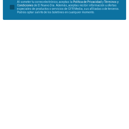
Al someter tu correo electrónico, aceptas la
Política de Privacidad
y
Términos y
Condiciones
de El Nuevo Día. Además, aceptas recibir información u ofertas
especiales de productos o servicios de GFR Media, sus afiliadas o de terceros.
Podrás optar salirte de los boletines en cualquier momento.