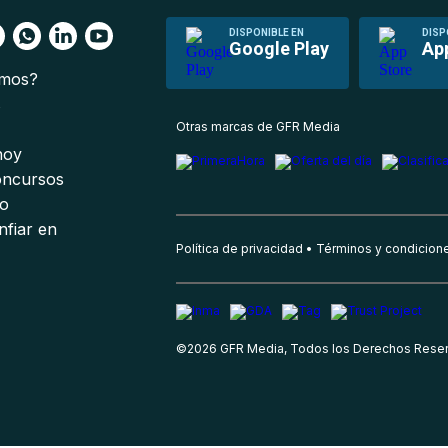
DISPONIBLE EN
DISP
Google Play
Ap
omos?
s
Otras marcas de GFR Media
 hoy
oncursos
io
nfiar en
Política de privacidad
Términos y condicion
©
2026
GFR Media, Todos los Derechos Rese