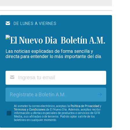
DE LUNES A VIERNES
Boletín A.M.
Las noticias explicadas de forma sencilla y
directa para entender lo más importante del día.
Regístrate a Boletín A.M.
Al someter tu correo electrónico, aceptas la
Política de Privacidad
y
Términos y Condiciones
de El Nuevo Día. Además, aceptas recibir
información u ofertas especiales de productos o servicios de GFR
Media, sus afiliadas o de terceros. Podrás optar salirte de los
boletines en cualquier momento.