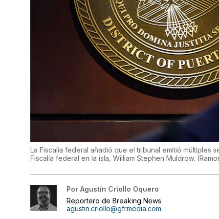
La Fiscalía federal añadió que el tribunal emitió múltiples s
Fiscalía federal en la isla, William Stephen Muldrow.
(
Ramon
Por
Agustín Criollo Oquero
Reportero de Breaking News
agustin.criollo@gfrmedia.com