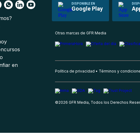
DISPONIBLE EN
DISP
Google Play
Ap
omos?
s
Otras marcas de GFR Media
 hoy
oncursos
io
nfiar en
Política de privacidad
Términos y condicion
©
2026
GFR Media, Todos los Derechos Rese