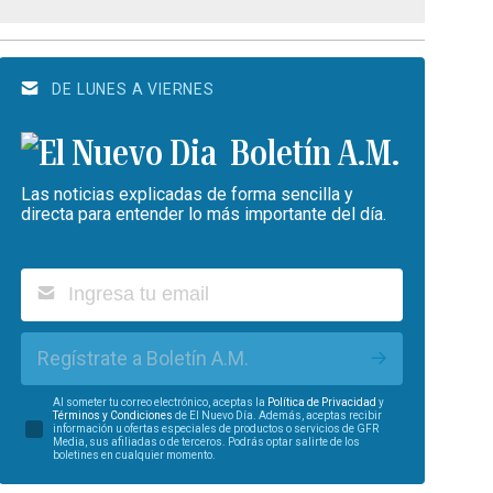
DE LUNES A VIERNES
Boletín A.M.
Las noticias explicadas de forma sencilla y
directa para entender lo más importante del día.
Regístrate a Boletín A.M.
Al someter tu correo electrónico, aceptas la
Política de Privacidad
y
Términos y Condiciones
de El Nuevo Día. Además, aceptas recibir
información u ofertas especiales de productos o servicios de GFR
Media, sus afiliadas o de terceros. Podrás optar salirte de los
boletines en cualquier momento.