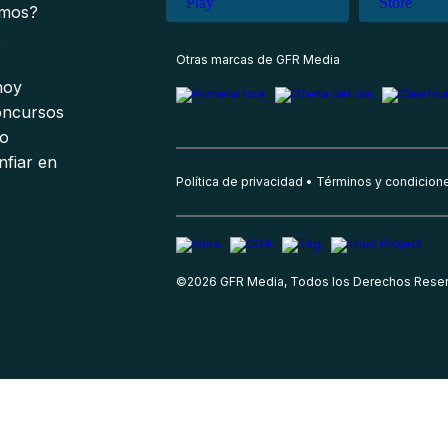
omos?
s
Otras marcas de GFR Media
 hoy
oncursos
io
nfiar en
Política de privacidad
Términos y condicion
©
2026
GFR Media, Todos los Derechos Rese