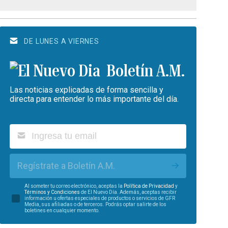
DE LUNES A VIERNES
Boletín A.M.
Las noticias explicadas de forma sencilla y
directa para entender lo más importante del día.
Regístrate a Boletín A.M.
Al someter tu correo electrónico, aceptas la
Política de Privacidad
y
Términos y Condiciones
de El Nuevo Día. Además, aceptas recibir
información u ofertas especiales de productos o servicios de GFR
Media, sus afiliadas o de terceros. Podrás optar salirte de los
boletines en cualquier momento.