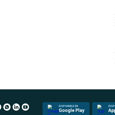
DISPONIBLE EN
DISP
Google Play
Ap