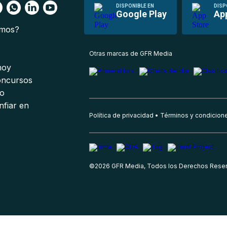
DISPONIBLE EN
DISP
Google Play
Ap
omos?
s
Otras marcas de GFR Media
 hoy
oncursos
io
nfiar en
Política de privacidad
Términos y condicion
©
2026
GFR Media, Todos los Derechos Rese