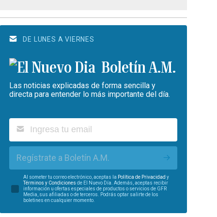
DE LUNES A VIERNES
Boletín A.M.
Las noticias explicadas de forma sencilla y
directa para entender lo más importante del día.
Regístrate a Boletín A.M.
Al someter tu correo electrónico, aceptas la
Política de Privacidad
y
Términos y Condiciones
de El Nuevo Día. Además, aceptas recibir
información u ofertas especiales de productos o servicios de GFR
Media, sus afiliadas o de terceros. Podrás optar salirte de los
boletines en cualquier momento.