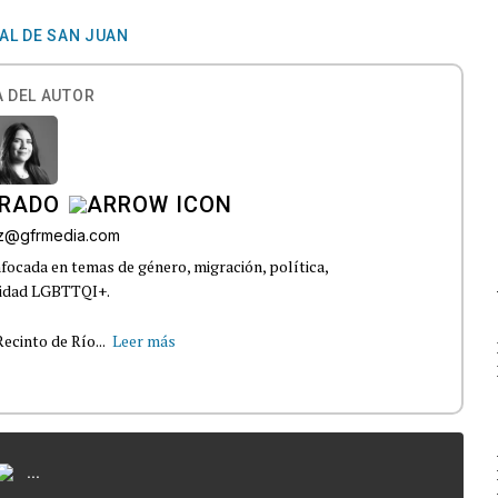
AL DE SAN JUAN
 DEL AUTOR
IRADO
az@gfrmedia.com
nfocada en temas de género, migración, política,
nidad LGBTTQI+.
ecinto de Río...
Leer más
...