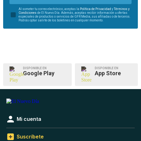
Al someter tu correo electrónico, aceptas la
Política de Privacidad
y
Términos y
Condiciones
de El Nuevo Día. Además, aceptas recibir información u ofertas
especiales de productos o servicios de GFR Media, sus afiliadas o de terceros.
Podrás optar salirte de los boletines en cualquier momento.
DISPONIBLE EN
DISPONIBLE EN
Google Play
App Store
Mi cuenta
Suscríbete