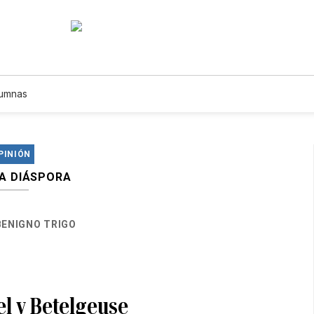
umnas
PINIÓN
LA DIÁSPORA
BENIGNO TRIGO
el y Betelgeuse