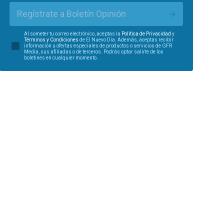
Regístrate a Boletín Opinión
Al someter tu correo electrónico, aceptas la
Política de Privacidad
y
Términos y Condiciones
de El Nuevo Día. Además, aceptas recibir
información u ofertas especiales de productos o servicios de GFR
Media, sus afiliadas o de terceros. Podrás optar salirte de los
boletines en cualquier momento.