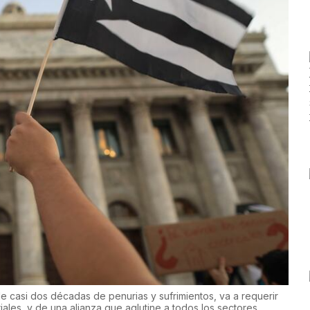
de casi dos décadas de penurias y sufrimientos, va a requerir
ales, y de una alianza que aglutine a todos los sectores