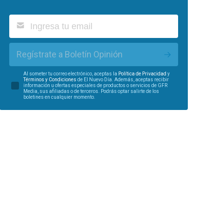
Regístrate a Boletín Opinión
Al someter tu correo electrónico, aceptas la
Política de Privacidad
y
Términos y Condiciones
de El Nuevo Día. Además, aceptas recibir
información u ofertas especiales de productos o servicios de GFR
Media, sus afiliadas o de terceros. Podrás optar salirte de los
boletines en cualquier momento.