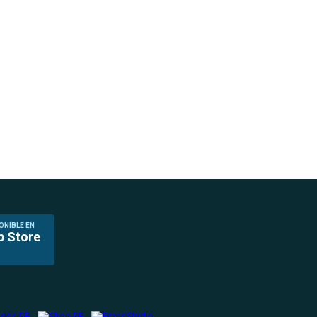
ONIBLE EN
p Store