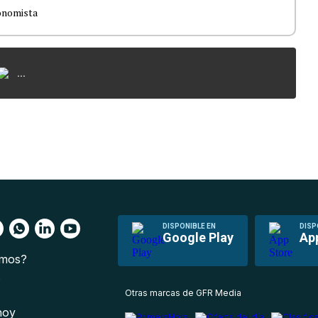
onomista
...
DISPONIBLE EN
DISP
Google Play
Ap
omos?
s
Otras marcas de GFR Media
 hoy