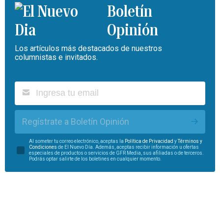
Boletín
Opinión
Los artículos más destacados de nuestros
columnistas e invitados.
Regístrate a Boletín Opinión
Al someter tu correo electrónico, aceptas la
Política de Privacidad
y
Términos y
Condiciones
de El Nuevo Día. Además, aceptas recibir información u ofertas
especiales de productos o servicios de GFR Media, sus afiliadas o de terceros.
Podrás optar salirte de los boletines en cualquier momento.